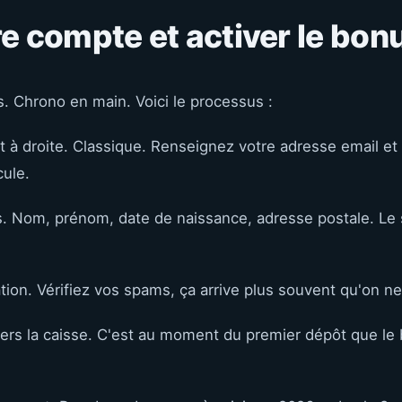
re compte et activer le bo
. Chrono en main. Voici le processus :
aut à droite. Classique. Renseignez votre adresse email
cule.
. Nom, prénom, date de naissance, adresse postale. Le 
tion. Vérifiez vos spams, ça arrive plus souvent qu'on ne 
ers la caisse. C'est au moment du premier dépôt que le