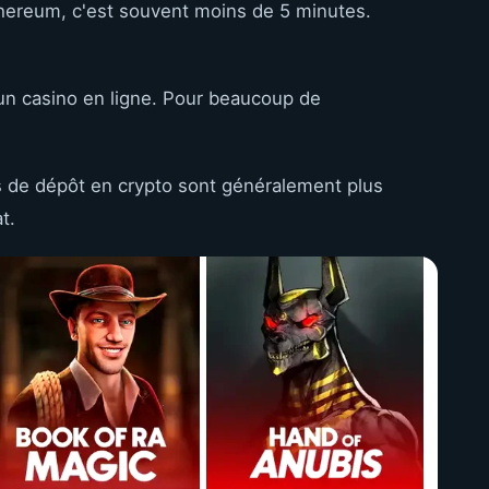
Ethereum, c'est souvent moins de 5 minutes.
d'un casino en ligne. Pour beaucoup de
s de dépôt en crypto sont généralement plus
t.