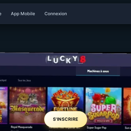
e
App Mobile
Connexion
S'INSCRIRE