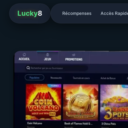
Lucky
8
Récompenses
Accès Rapid