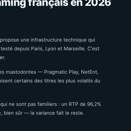
aming français en 2026
ropose une infrastructure technique qui
esté depuis Paris, Lyon et Marseille. C'est
er.
e les mastodontes — Pragmatic Play, NetEnt,
nt certains des titres les plus volatils du
qui ne sont pas familiers : un RTP de 96,2%
 bien sûr — la variance fait le reste.