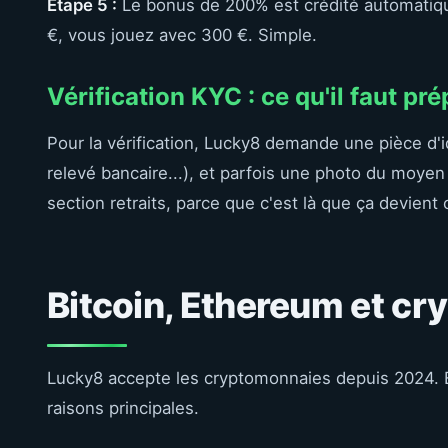
Étape 5 :
Le bonus de 200% est crédité automatiqu
€, vous jouez avec 300 €. Simple.
Vérification KYC : ce qu'il faut pré
Pour la vérification, Lucky8 demande une pièce d'id
relevé bancaire...), et parfois une photo du moye
section retraits, parce que c'est là que ça devient c
Bitcoin, Ethereum et c
Lucky8 accepte les cryptomonnaies depuis 2024. E
raisons principales.