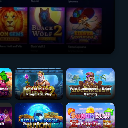
Games
Hand of Midas 2 -
Wild Buccaneers - Relax
Pragmatic Play
Gaming
ush
Sizzling Kingdom -
Sugar Rush - Pragmatic