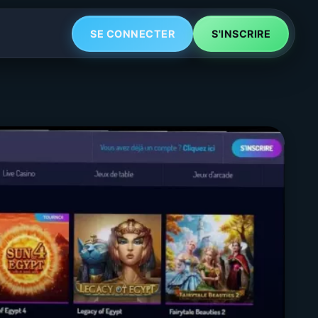
SE CONNECTER
S'INSCRIRE